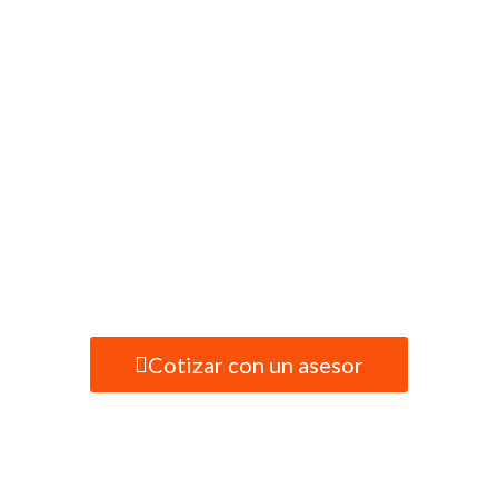
Encuentre la más amplia gama de
Bloques de Concreto Estructurales
y Decorativos.
Calidad
Servicio
Respaldo
Cotizar con un asesor