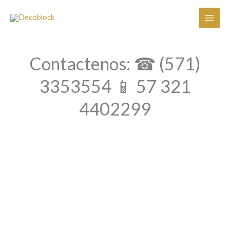
Ir
al
contenido
Contactenos: ☎ (571)
3353554 📱 57 321
4402299
PREFABRICADOS
EN CONCRETO