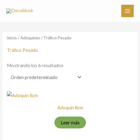
Ir
al
contenido
Inicio
/
Adoquines
/ Tráfico Pesado
Tráfico Pesado
Mostrando los 6 resultados
Adoquín 8cm
Leer más