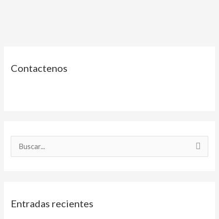
Contactenos
B
u
s
c
Entradas recientes
a