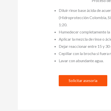
Proceso d
Diluir rinse base ácida de acue
(Hidroprotección Colombia, Si
1:20.
Humedecer completamente la s
Aplicar la mezcla de rinse o ác
Dejar reaccionar entre 15 y 30
Cepillar con la brocha si fuera 
Lavar con abundante agua.
Solicitar asesoria