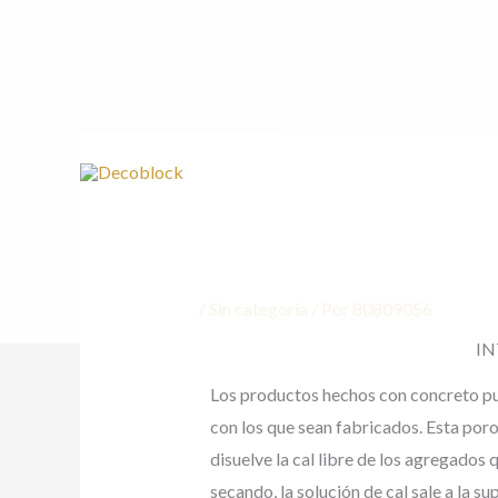
Ir
al
contenido
/
Sin categoría
/ Por
80809056
I
Los productos hechos con concreto pu
con los que sean fabricados. Esta poro
disuelve la cal libre de los agregados
secando, la solución de cal sale a la 