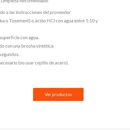
e Limpieza Recomendado
rdo a las instrucciones del proveedor
ka o Toxement) o ácido HCl con agua entre 1:10 y
uperficie con agua.
ido con una brocha sintética.
 segundos.
necesario (no usar cepillo de acero).
Ver productos