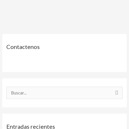
Contactenos
B
u
s
c
Entradas recientes
a