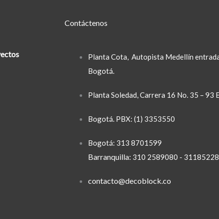
Contáctenos
ectos
Planta Cota
, Autopista Medellín entrada
Bogotá.
Planta Soledad
, Carrera 16 No. 35 – 93
Bogotá. PBX: (1) 3353550
Bogotá: 313 8701599
Barranquilla:
310 2589080 - 3118522
contacto@decoblock.co