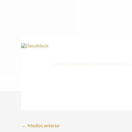
Ir
al
contenido
Deja un comentario
/ Por
80809056
/
6
←
Medios anterior