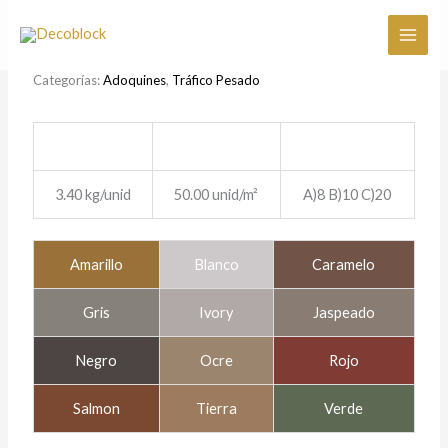
Ir
al
contenido
Categorías:
Adoquines
,
Tráfico Pesado
3.40 kg/unid
50.00 unid/m²
A)8 B)10 C)20
Amarillo
Blanco
Caramelo
Gris
Ivory
Jaspeado
Negro
Ocre
Rojo
Salmon
Tierra
Verde