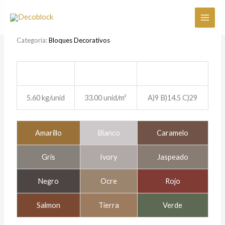
Ir
al
contenido
Categoría:
Bloques Decorativos
5.60 kg/unid
33.00 unid/m²
A)9 B)14.5 C)29
Amarillo
Blanco
Caramelo
Gris
Ivory
Jaspeado
Negro
Ocre
Rojo
Salmon
Tierra
Verde