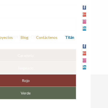
A)19 B)15.5 C)39
oyectos
Blog
Contáctenos
Titán
Caramelo
Jaspeado
Rojo
Verde