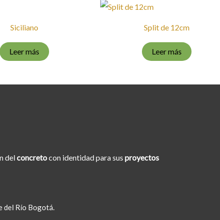
Siciliano
Split de 12cm
Leer más
Leer más
n del
concreto
con identidad para sus
proyectos
e del Río Bogotá.