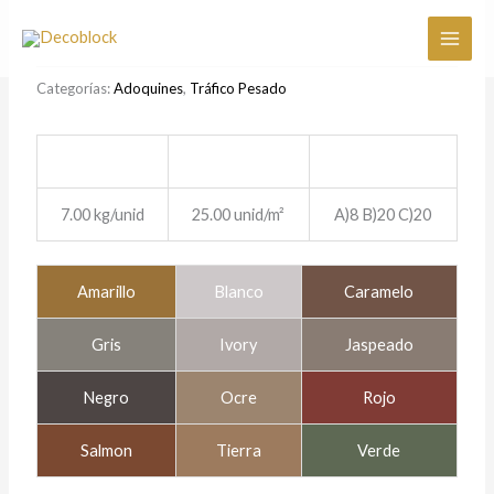
Ir
al
contenido
Categorías:
Adoquines
,
Tráfico Pesado
7.00 kg/unid
25.00 unid/m²
A)8 B)20 C)20
Amarillo
Blanco
Caramelo
Gris
Ivory
Jaspeado
Negro
Ocre
Rojo
Salmon
Tierra
Verde