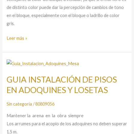
de distinto color puede dar la percepción de cambios de tono
en el bloque, especialmente con el bloque o ladrillo de color
gris.
Leer más »
GUIA
INSTALACIÓN
GUIA INSTALACIÓN DE PISOS
DE
PISOS
EN ADOQUINES Y LOSETAS
EN
ADOQUINES
Sin categoría
/
80809056
Y
Mantener la arena en la obra siempre
LOSETAS
Los arrumes para el acopio de los adoquines no deben superar
1.5 m.