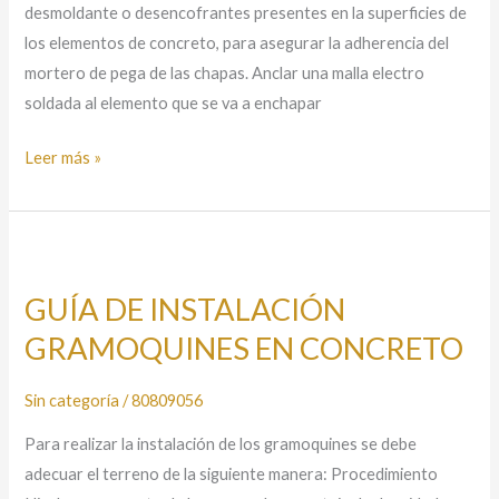
desmoldante o desencofrantes presentes en la superficies de
los elementos de concreto, para asegurar la adherencia del
mortero de pega de las chapas. Anclar una malla electro
soldada al elemento que se va a enchapar
Leer más »
GUÍA
DE
GUÍA DE INSTALACIÓN
INSTALACIÓN
GRAMOQUINES EN CONCRETO
GRAMOQUINES
EN
CONCRETO
Sin categoría
/
80809056
Para realizar la instalación de los gramoquines se debe
adecuar el terreno de la siguiente manera: Procedimiento