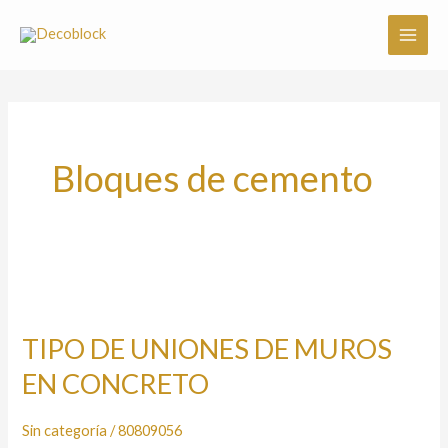
Ir
al
contenido
Bloques de cemento
TIPO
DE
TIPO DE UNIONES DE MUROS
UNIONES
EN CONCRETO
DE
MUROS
EN
Sin categoría
/
80809056