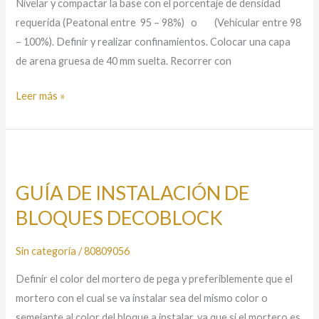
Nivelar y compactar la base con el porcentaje de densidad
requerida (Peatonal entre 95 – 98%) o (Vehicular entre 98
– 100%). Definir y realizar confinamientos. Colocar una capa
de arena gruesa de 40 mm suelta. Recorrer con
Leer más »
GUÍA
DE
GUÍA DE INSTALACIÓN DE
INSTALACIÓN
BLOQUES DECOBLOCK
DE
BLOQUES
DECOBLOCK
Sin categoría
/
80809056
Definir el color del mortero de pega y preferiblemente que el
mortero con el cual se va instalar sea del mismo color o
semejante al color del bloque a instalar, ya que si el mortero es