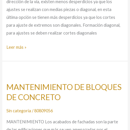
dirección de la vía, existen menos desperdicios ya que los
ajustes se realizan con medias piezas o diagonal, en esta
última opción se tienen más desperdicios ya que los cortes
para ajuste de extremos son diagonales. Formación diagonal,
para ajustes se deben realizar cortes diagonales
Leer más »
MANTENIMIENTO
DE
MANTENIMIENTO DE BLOQUES
BLOQUES
DE CONCRETO
DE
CONCRETO
Sin categoría
/
80809056
MANTENIMIENTO Los acabados de fachadas son la parte
de las edificaciones que más se ven amenazadas por el