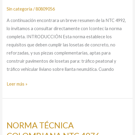
4992
Sin categoría
/
80809056
A continuación encontrara un breve resumen de la NTC 4992,
lo invitamos a consultar directamente con Icontec la norma
completa. INTRODUCCIÓN Esta norma establece los
requisitos que deben cumplir las losetas de concreto, no
reforzadas, y sus piezas complementarias, aptas para
construir pavimentos de losetas para: tráfico peatonal y
tráfico vehicular liviano sobre llanta neumática. Cuando
Leer más »
NORMA
TÉCNICA
NORMA TÉCNICA
COLOMBIANA
NTC