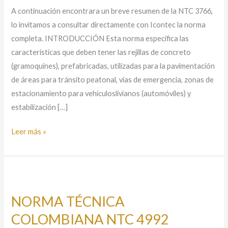
A continuación encontrara un breve resumen de la NTC 3766,
lo invitamos a consultar directamente con Icontec la norma
completa. INTRODUCCIÓN Esta norma especifica las
características que deben tener las rejillas de concreto
(gramoquines), prefabricadas, utilizadas para la pavimentación
de áreas para tránsito peatonal, vías de emergencia, zonas de
estacionamiento para vehículoslivianos (automóviles) y
estabilización […]
Leer más »
NORMA
TÉCNICA
NORMA TÉCNICA
COLOMBIANA
COLOMBIANA NTC 4992
NTC