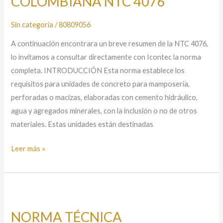
COLOMBIANA NTC 4076
4076
Sin categoría
/
80809056
A continuación encontrara un breve resumen de la NTC 4076,
lo invitamos a consultar directamente con Icontec la norma
completa. INTRODUCCIÓN Esta norma establece los
requisitos para unidades de concreto para mamposería,
perforadas o macizas, elaboradas con cemento hidráulico,
agua y agregados minerales, con la inclusión o no de otros
materiales. Estas unidades están destinadas
Leer más »
NORMA
TÉCNICA
NORMA TÉCNICA
COLOMBIANA