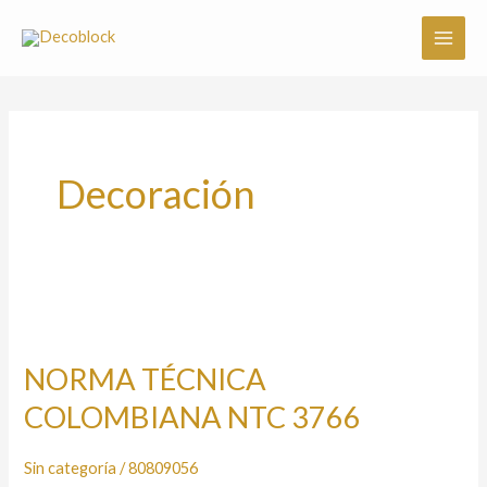
Ir
al
contenido
Decoración
NORMA
TÉCNICA
NORMA TÉCNICA
COLOMBIANA
COLOMBIANA NTC 3766
NTC
3766
Sin categoría
/
80809056